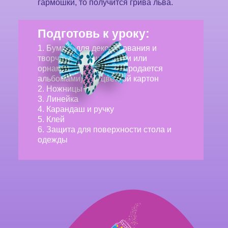
гармошки, то получится грива льва.
Подготовь к уроку:
1. Бумага для декорирования и
творчества (с рисунками или
орнаментами, обычно продается
альбомами) или цветной картон
2. Ножницы
3. Линейка
4. Карандаш и ручку
5. Клей
6. Защита для поверхности стола и
одежды