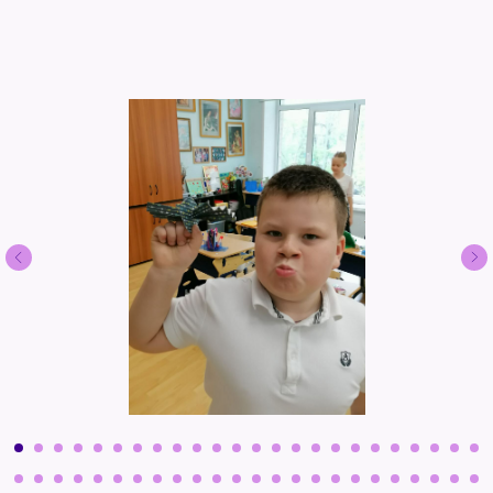
Команда Арт-чердака Фрау Фаст
Какие четкие гармошки-крылья!
Птички прекрасные, две)) Попробуйте
добавить ниточки и подвесить на
разной высоте))